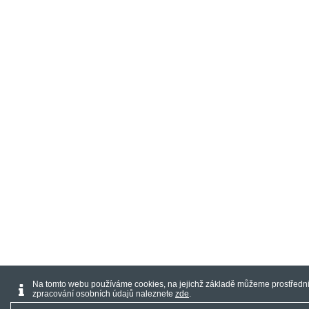
Na tomto webu používáme cookies, na jejichž základě můžeme prostřednic
zpracování osobních údajů naleznete
zde
.