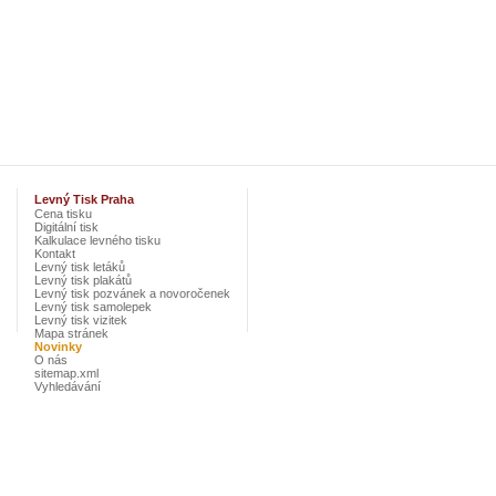
Levný Tisk Praha
Cena tisku
Digitální tisk
Kalkulace levného tisku
Kontakt
Levný tisk letáků
Levný tisk plakátů
Levný tisk pozvánek a novoročenek
Levný tisk samolepek
Levný tisk vizitek
Mapa stránek
Novinky
O nás
sitemap.xml
Vyhledávání