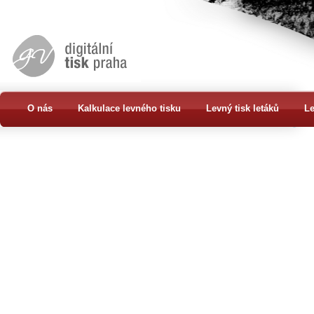
O nás
Kalkulace levného tisku
Levný tisk letáků
Le